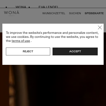
WONA
EVA LENDEL
WUNSCHZETTEL
SUCHEN
SPEISEKARTE
ZURÜCK ZU ALLEN ENDLESS STYLES
To improve the website's performance and personalize content,
we use cookies. By continuing to use the website, you agree to
the
terms of use
.
REJECT
ACCEPT