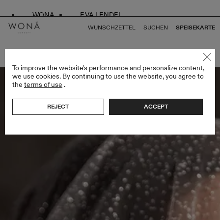
WONA
EVA LENDEL
WUNSCHZETTEL
SUCHEN
SPEISEKARTE
ZURÜCK ZU ALLEN ENDLESS STYLES
To improve the website's performance and personalize content,
we use cookies. By continuing to use the website, you agree to
the
terms of use
.
REJECT
ACCEPT