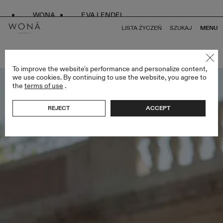
WONA
EVA LENDEL
LISTA ŻYCZEŃ
SZUKAJ
MENU
POWRÓT DO WSZYSTKICH MIAMI BLISS
To improve the website's performance and personalize content,
we use cookies. By continuing to use the website, you agree to
the
terms of use
.
REJECT
ACCEPT