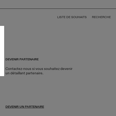
LISTE DE SOUHAITS
RECHERCHE
DEVENIR PARTENAIRE
Contactez-nous si vous souhaitez devenir
un détaillant partenaire.
DEVENIR UN PARTENAIRE