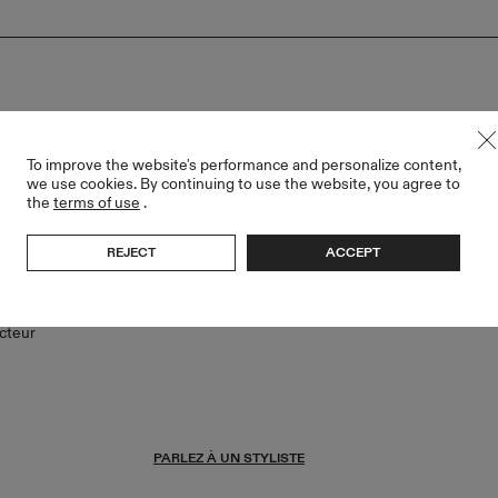
S
To improve the website's performance and personalize content,
we use cookies. By continuing to use the website, you agree to
the
terms of use
.
REJECT
ACCEPT
PARLER À UN STYLISTE
Vous n\'êtes pas sûr de la robe ? Parlez-en
de vos
à notre styliste.
cteur
PARLEZ À UN STYLISTE