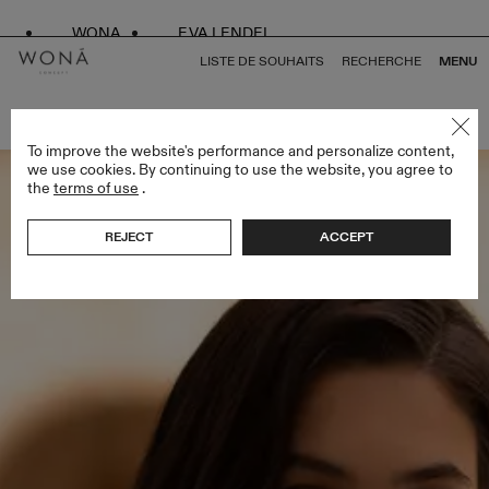
WONA
EVA LENDEL
LISTE DE SOUHAITS
RECHERCHE
MENU
RETOUR À TOUS ALMA DE ORO
To improve the website's performance and personalize content,
we use cookies. By continuing to use the website, you agree to
the
terms of use
.
REJECT
ACCEPT