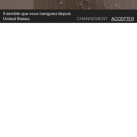
Il semble que vous naviguiez depuis
United States.
CHANGEMENT
ACCEPTER
1 | 4
HARRIET
AJOUTER À LA LISTE DE SOUHAITS
DESCRIPTION DU PRODUIT
Voici notre exquise robe de mariée sirène, un véritable chef-d'œuvre
d'élégance et d'allure. Chaque détail de cette robe a été
méticuleusement conçu pour créer un ensemble éblouissant qui
vous laissera, vous et vos invités, bouche bée. La silhouette entière
est ornée d'un perlage complexe, de perles et d'une dentelle florale,
créant un étalage hypnotique de texture et d'art. Le profond
décolleté en V ajoute une touche de sensualité, tandis que les
manches longues exsudent un air de sophistication et de grâce.
Lorsque vous bougez, la robe brille et scintille, captant la lumière et
projetant un éclat envoûtant. La silhouette de sirène épouse vos
courbes, accentuant votre beauté naturelle et créant une silhouette