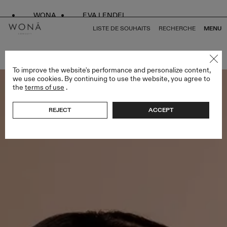
WONA
EVA LENDEL
LISTE DE SOUHAITS
RECHERCHE
MENU
RETOUR À TOUS ACCESSORIES
To improve the website's performance and personalize content,
we use cookies. By continuing to use the website, you agree to
the
terms of use
.
REJECT
ACCEPT