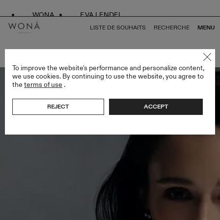
WONA
EVA LENDEL
LISTE DE SOUHAITS
RECHERCHE
MENU
RETOUR À TOUS SPECIAL EDITION
To improve the website's performance and personalize content,
we use cookies. By continuing to use the website, you agree to
the
terms of use
.
REJECT
ACCEPT