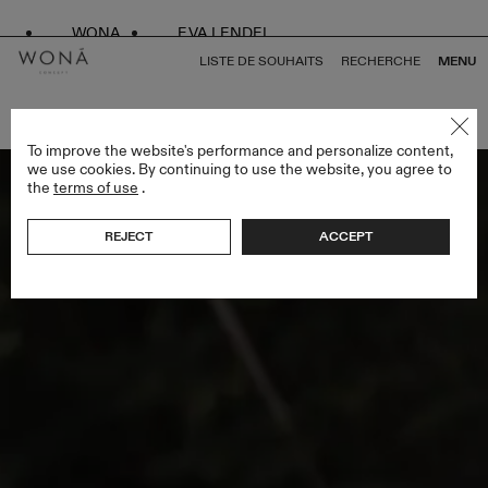
WONA
EVA LENDEL
LISTE DE SOUHAITS
RECHERCHE
MENU
RETOUR À TOUS WHITE SWAN
To improve the website's performance and personalize content,
we use cookies. By continuing to use the website, you agree to
the
terms of use
.
REJECT
ACCEPT