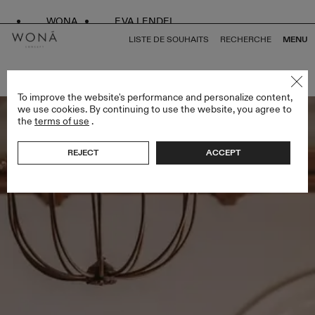
WONA
EVA LENDEL
LISTE DE SOUHAITS
RECHERCHE
MENU
RETOUR À TOUS GEMINI COLLECTION
To improve the website's performance and personalize content,
we use cookies. By continuing to use the website, you agree to
the
terms of use
.
REJECT
ACCEPT