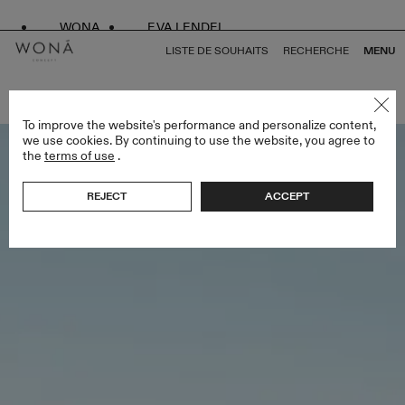
WONA
EVA LENDEL
LISTE DE SOUHAITS
RECHERCHE
MENU
RETOUR À TOUS ATELIER SIGNATURE EDITION
To improve the website's performance and personalize content,
we use cookies. By continuing to use the website, you agree to
the
terms of use
.
REJECT
ACCEPT