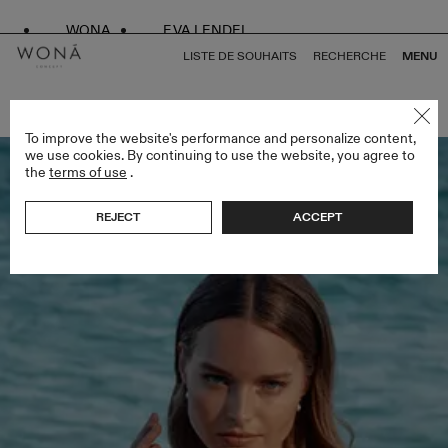
WONA
EVA LENDEL
LISTE DE SOUHAITS
RECHERCHE
MENU
RETOUR À TOUS ATELIER SIGNATURE EDITION
To improve the website's performance and personalize content,
we use cookies. By continuing to use the website, you agree to
the
terms of use
.
REJECT
ACCEPT