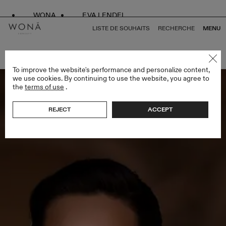
WONA
EVA LENDEL
LISTE DE SOUHAITS
RECHERCHE
MENU
RETOUR À TOUS ALMA DE ORO
To improve the website's performance and personalize content,
we use cookies. By continuing to use the website, you agree to
the
terms of use
.
REJECT
ACCEPT