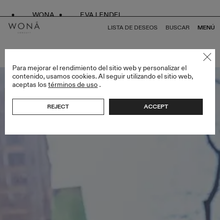
WONA
EVA LENDEL
LISTA DE DESEOS
BUSCAR
MENÚ
VOLVER A TODO ENDLESS STYLES
Para mejorar el rendimiento del sitio web y personalizar el
contenido, usamos cookies. Al seguir utilizando el sitio web,
aceptas los
términos de uso
.
Bestseller
REJECT
ACCEPT