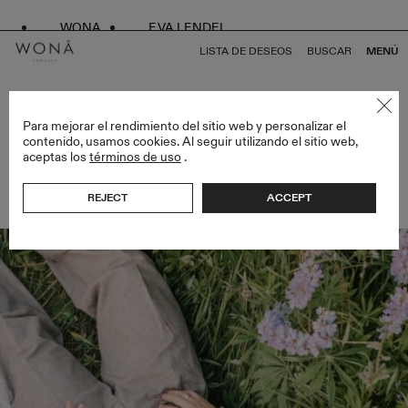
WONA
EVA LENDEL
LISTA DE DESEOS
BUSCAR
MENÚ
VOLVER A TODOS LOS ARTÍCULOS
Para mejorar el rendimiento del sitio web y personalizar el
contenido, usamos cookies. Al seguir utilizando el sitio web,
aceptas los
términos de uso
.
NIKITA & DASHA | BODA DE ENSUEÑO EN UN
JARDÍN
REJECT
ACCEPT