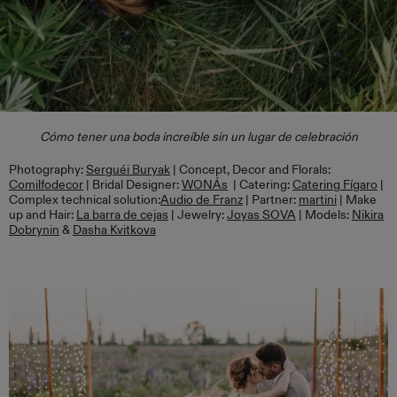
Cómo tener una boda increíble sin un lugar de celebración
Photography:
Serguéi Buryak
| Concept, Decor and Florals:
Comilfodecor
| Bridal Designer:
WONÁs
| Catering:
Catering Fígaro
|
Complex technical solution:
Audio de Franz
| Partner:
martini
| Make
up and Hair:
La barra de cejas
| Jewelry:
Joyas SOVA
| Models:
Nikira
Dobrynin
&
Dasha Kvitkova