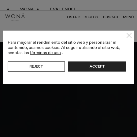
WONA
EVA LENDEL
LISTA DE DESEOS
BUSCAR
MENÚ
VOLVER A TODO ENDLESS STYLES
Para mejorar el rendimiento del sitio web y personalizar el
contenido, usamos cookies. Al seguir utilizando el sitio web,
aceptas los
términos de uso
.
Bestseller
REJECT
ACCEPT