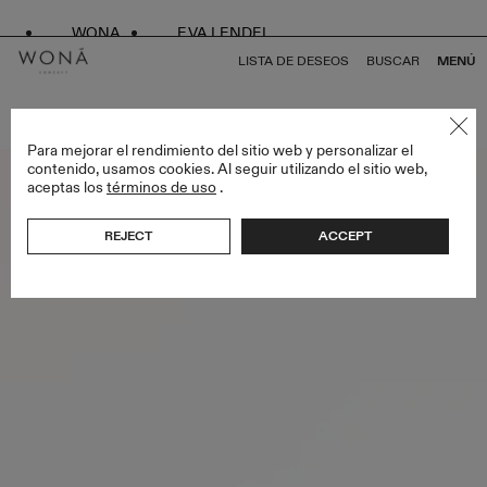
WONA
EVA LENDEL
LISTA DE DESEOS
BUSCAR
MENÚ
VOLVER A TODO ENDLESS STYLES
Para mejorar el rendimiento del sitio web y personalizar el
contenido, usamos cookies. Al seguir utilizando el sitio web,
aceptas los
términos de uso
.
REJECT
ACCEPT