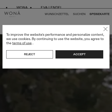
WONA
EVA LENDEL
WUNSCHZETTEL
SUCHEN
SPEISEKARTE
ZURÜCK ZU ALLEN LESS IS MORE V
To improve the website's performance and personalize content,
we use cookies. By continuing to use the website, you agree to
the
terms of use
.
REJECT
ACCEPT