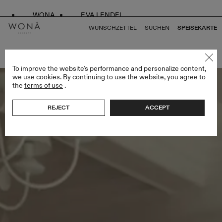
WONA
EVA LENDEL
WUNSCHZETTEL
SUCHEN
SPEISEKARTE
ZURÜCK ZU ALLEN ENDLESS STYLES
To improve the website's performance and personalize content,
we use cookies. By continuing to use the website, you agree to
the
terms of use
.
REJECT
ACCEPT