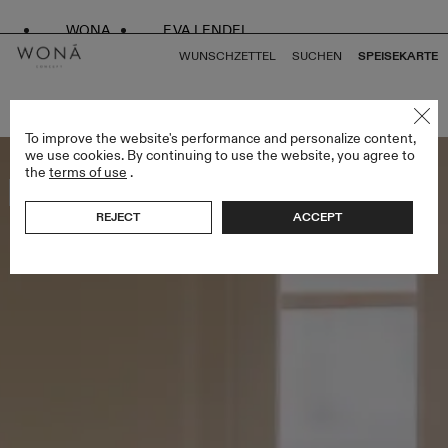
WONA
EVA LENDEL
WUNSCHZETTEL
SUCHEN
SPEISEKARTE
ZURÜCK ZU ALLEN GEMINI COLLECTION
To improve the website's performance and personalize content,
we use cookies. By continuing to use the website, you agree to
the
terms of use
.
Bestseller
REJECT
ACCEPT