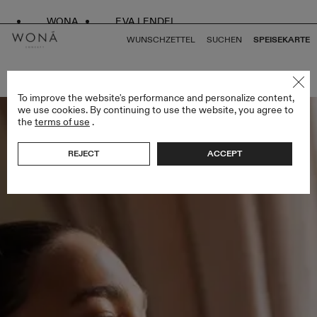
WONA
EVA LENDEL
WUNSCHZETTEL
SUCHEN
SPEISEKARTE
ZURÜCK ZU ALLEN BRIDAL ALCHEMY
To improve the website's performance and personalize content,
we use cookies. By continuing to use the website, you agree to
the
terms of use
.
REJECT
ACCEPT