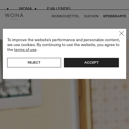
WONA
EVA LENDEL
WUNSCHZETTEL
SUCHEN
SPEISEKARTE
ZURÜCK ZU ALLEN BRIDAL ALCHEMY
To improve the website's performance and personalize content,
we use cookies. By continuing to use the website, you agree to
the
terms of use
.
REJECT
ACCEPT