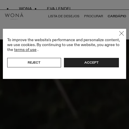
WONA
EVA LENDEL
LISTA DE DESEJOS
PROCURAR
CARDÁPIO
VOLTAR PARA TUDO WHITE SWAN
To improve the website's performance and personalize content,
we use cookies. By continuing to use the website, you agree to
the
terms of use
.
REJECT
ACCEPT