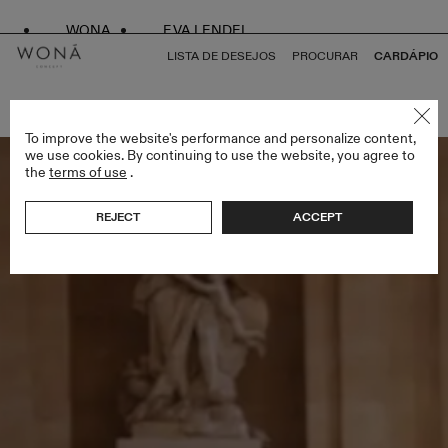
WONA
EVA LENDEL
LISTA DE DESEJOS
PROCURAR
CARDÁPIO
VOLTAR PARA TUDO SPRING DROP
To improve the website's performance and personalize content,
we use cookies. By continuing to use the website, you agree to
the
terms of use
.
REJECT
ACCEPT