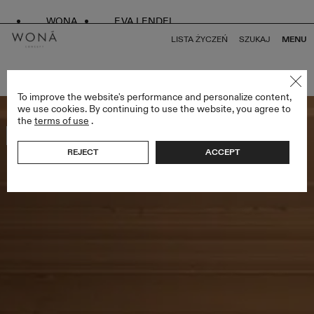
WONA
EVA LENDEL
LISTA ŻYCZEŃ
SZUKAJ
MENU
POWRÓT DO WSZYSTKICH BRIDAL ALCHEMY
To improve the website's performance and personalize content,
we use cookies. By continuing to use the website, you agree to
the
terms of use
.
Bestseller
REJECT
ACCEPT