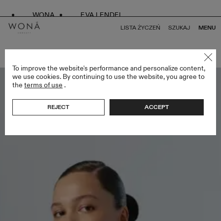
WONA
EVA LENDEL
LISTA ŻYCZEŃ
SZUKAJ
MENU
POWRÓT DO WSZYSTKICH BRIDESMAIDS
To improve the website's performance and personalize content,
we use cookies. By continuing to use the website, you agree to
the
terms of use
.
REJECT
ACCEPT