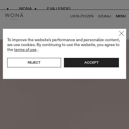
WONA
EVA LENDEL
LISTA ŻYCZEŃ
SZUKAJ
MENU
POWRÓT DO WSZYSTKICH BRIDESMAIDS
To improve the website's performance and personalize content,
we use cookies. By continuing to use the website, you agree to
the
terms of use
.
REJECT
ACCEPT