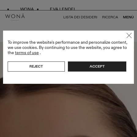
WONA
EVA LENDEL
LISTA DEI DESIDERI
RICERCA
MENÙ
TORNA A TUTTO VEILS
To improve the website's performance and personalize content,
we use cookies. By continuing to use the website, you agree to
the
terms of use
.
REJECT
ACCEPT