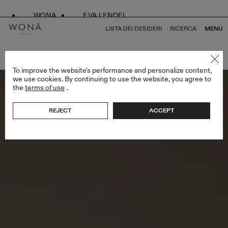
WONA
EVA LENDEL
LISTA DEI DESIDERI
RICERCA
MENÙ
TORNA A TUTTO VEILS
To improve the website's performance and personalize content,
we use cookies. By continuing to use the website, you agree to
the
terms of use
.
REJECT
ACCEPT