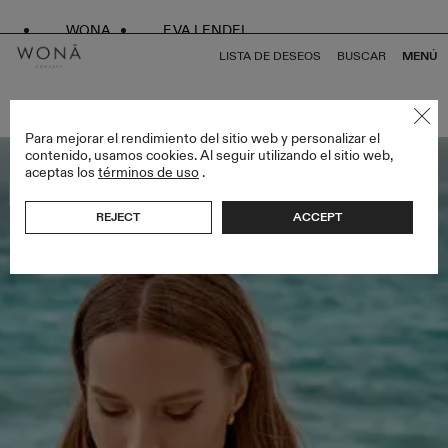
WONA
EVA LENDEL
LISTA DE DESEOS
BUSCAR
MENÚ
VOLVER A TODO ATELIER SIGNATURE EDITION
Para mejorar el rendimiento del sitio web y personalizar el
contenido, usamos cookies. Al seguir utilizando el sitio web,
aceptas los
términos de uso
.
Bestseller
REJECT
ACCEPT