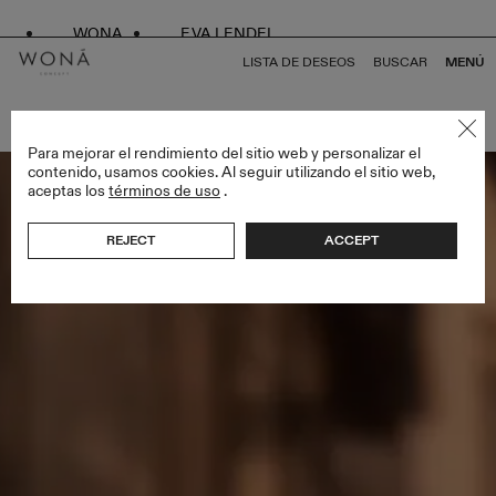
WONA
EVA LENDEL
LISTA DE DESEOS
BUSCAR
MENÚ
VOLVER A TODO ALMA DE ORO
Para mejorar el rendimiento del sitio web y personalizar el
contenido, usamos cookies. Al seguir utilizando el sitio web,
aceptas los
términos de uso
.
REJECT
ACCEPT