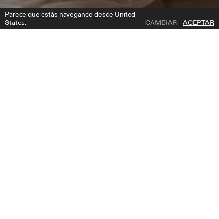
Parece que estás navegando desde United
States.
CAMBIAR
ACEPTAR
1 | 5
SEVIL
AÑADIR A LA LISTA DE DESEOS
DESCRIPCIÓN DEL PRODUCTO
Presentamos nuestro exquisito vestido de novia sirena, una
verdadera obra maestra de romanticismo y glamour. Este cautivador
vestido está confeccionado en delicado encaje, adornado con
abundantes cuentas brillantes y perlas resplandecientes, que crean
un efecto fascinante. El profundo escote en V añade un toque de
encanto, mientras que las largas mangas transparentes, adornadas
con apliques de lentejuelas, evocan una sensación de belleza etérea.
Como toque encantador, una sobrefalda desmontable de tul
transparente fluye con gracia, añadiendo dimensión y un toque de
fantasía. Con sus intrincados detalles y su elegante silueta, este
vestido está destinado a hacerte sentir el epítome de la elegancia y la
gracia en tu día especial.