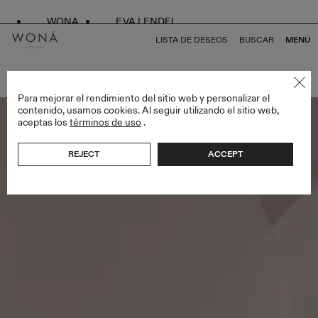
WONA
EVA LENDEL
LISTA DE DESEOS
BUSCAR
MENÚ
VOLVER A TODO LESS IS MORE IV
Para mejorar el rendimiento del sitio web y personalizar el
contenido, usamos cookies. Al seguir utilizando el sitio web,
aceptas los
términos de uso
.
REJECT
ACCEPT