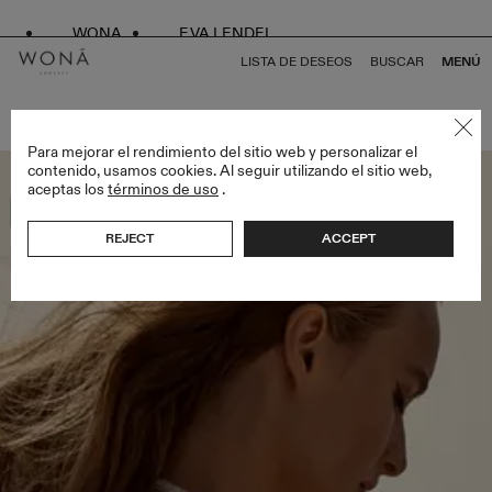
WONA
EVA LENDEL
LISTA DE DESEOS
BUSCAR
MENÚ
VOLVER A TODO ATELIER SIGNATURE EDITION
Para mejorar el rendimiento del sitio web y personalizar el
contenido, usamos cookies. Al seguir utilizando el sitio web,
aceptas los
términos de uso
.
Bestseller
REJECT
ACCEPT