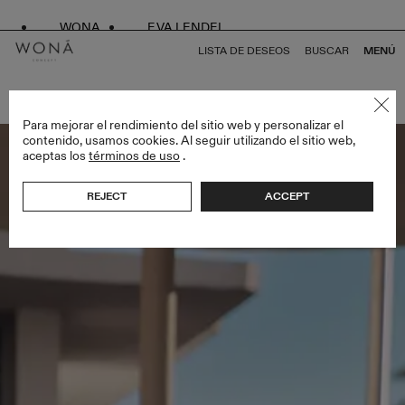
WONA
EVA LENDEL
LISTA DE DESEOS
BUSCAR
MENÚ
VOLVER A TODO MIAMI BLISS
Para mejorar el rendimiento del sitio web y personalizar el
contenido, usamos cookies. Al seguir utilizando el sitio web,
aceptas los
términos de uso
.
REJECT
ACCEPT