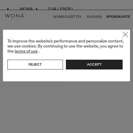
WONA
EVA LENDEL
WUNSCHZETTEL
SUCHEN
SPEISEKARTE
ZURÜCK ZU ALLEN ENDLESS STYLES
To improve the website's performance and personalize content,
we use cookies. By continuing to use the website, you agree to
the
terms of use
.
REJECT
ACCEPT