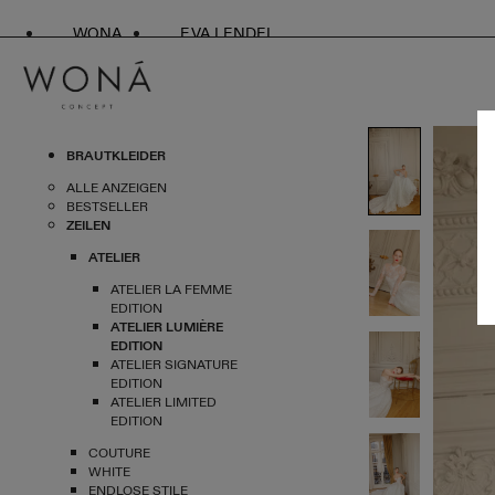
WONA
EVA LENDEL
BRAUTKLEIDER
ALLE ANZEIGEN
BESTSELLER
ZEILEN
ATELIER
ATELIER LA FEMME
EDITION
ATELIER LUMIÈRE
EDITION
ATELIER SIGNATURE
EDITION
ATELIER LIMITED
EDITION
COUTURE
WHITE
ENDLOSE STILE