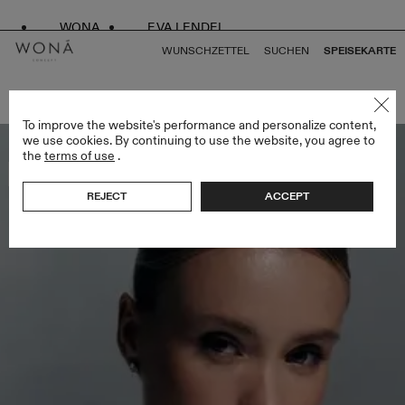
WONA
EVA LENDEL
WUNSCHZETTEL
SUCHEN
SPEISEKARTE
ZURÜCK ZU ALLEN SPECIAL EDITION
To improve the website's performance and personalize content,
we use cookies. By continuing to use the website, you agree to
the
terms of use
.
Bestseller
REJECT
ACCEPT