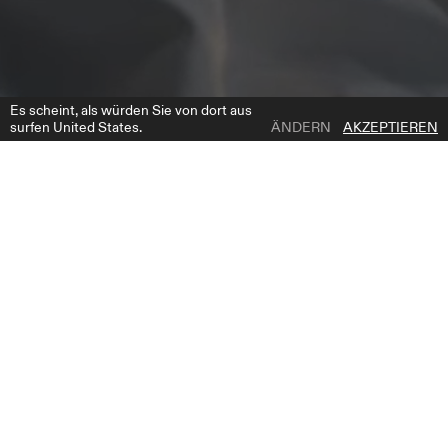
Es scheint, als würden Sie von dort aus
surfen United States.
ÄNDERN
AKZEPTIEREN
1 | 7
APHRODITE
ZUR WUNSCHLISTE HINZUFÜGEN
PRODUKTBESCHREIBUNG
Das Aphrodite-Kleid ist das wahre Prunkstück der Kollektion – ein
Meisterwerk aus Eleganz und Dramatik. Dieses Meerjungfrauenkleid
aus Spitze verfügt über einen hohen Ausschnitt und lange, eng
anliegende Ärmel mit unsichtbaren Reißverschlüssen – für
Raffinesse und Komfort. Es ist vollständig mit aufwendigen
Spitzenmustern und zarter Stickerei verziert und strahlt zeitlose
Romantik aus. Das Highlight ist ein spektakuläres, abnehmbares
Cape aus schimmerndem Mikado mit einer Länge von drei Metern,