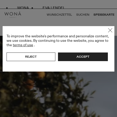
WONA
EVA LENDEL
WUNSCHZETTEL
SUCHEN
SPEISEKARTE
ZURÜCK ZU ALLEN AMORE IN FIORE
To improve the website's performance and personalize content,
we use cookies. By continuing to use the website, you agree to
the
terms of use
.
REJECT
ACCEPT