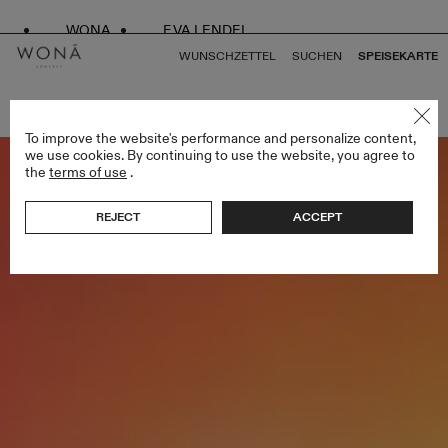
WONA
EVA LENDEL
WUNSCHZETTEL
SUCHEN
SPEISEKARTE
ZURÜCK ZU ALLEN ENDLESS STYLES
To improve the website's performance and personalize content,
we use cookies. By continuing to use the website, you agree to
the
terms of use
.
REJECT
ACCEPT